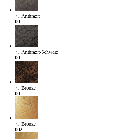
Anthrazit
001
Anthrazit-Schwarz
001
Bronze
001
Bronze
002