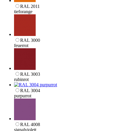
RAL 2011
tieforange
RAL 3000
feuerrot
RAL 3003
rubinrot
RAL 3004
purpurrot
RAL 4008
signalviolett