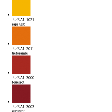
RAL 1021
rapsgelb
RAL 2011
tieforange
RAL 3000
feuerrot
RAL 3003
rubinrot