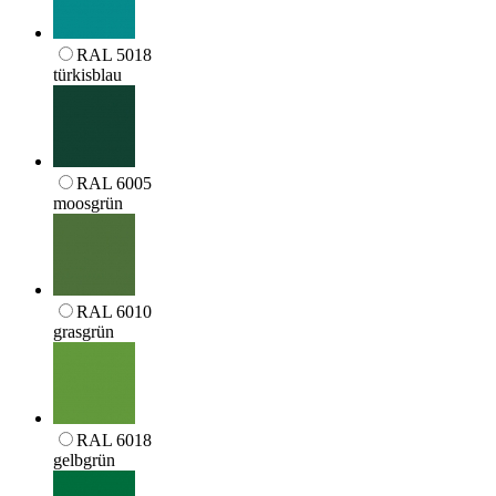
RAL 5018
türkisblau
RAL 6005
moosgrün
RAL 6010
grasgrün
RAL 6018
gelbgrün