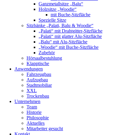
Ganzmetallsitze „Balu“
Holzsitze „Woodie“
mit Buche-Sitzfläche
Spezielle Sitze
Sitzbänke „Palati, Balu & Woodie“
„Palati“ mit Drahtgitter-Sitzfläche
„Palati“ mit glatter Alu-Sitzfläche
„Balu“ mit Alu-Sitzfläche
„Woodie“ mit Buche-Sitzfläche
Zubehör
Hörsaalbestuhlung
Klapptische
Anwendungen
Fahrzeugbau
Aufzugbau
Stadtmobiliar
XXL
Trockenbau
Unternehmen
Team
Historie
Philosophie
Aktuelles
Mitarbeiter gesucht
Kontakt