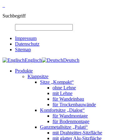
Suchbegriff
Impressum
Datenschutz
Sitemap
Englisch
Deutsch
Produkte
Klappsitze
Sitze „Kompakt“
ohne Lehne
mit Lehne
für Wandeinbau
für Trockenbauwände
Komfortsitze „Dialog“
für Wandmontage
für Bodenmontage
Ganzmetallsitze „Palati“
mit Drahtgitter-Sitzfläche
mit glatter Alu-Sitzfläche