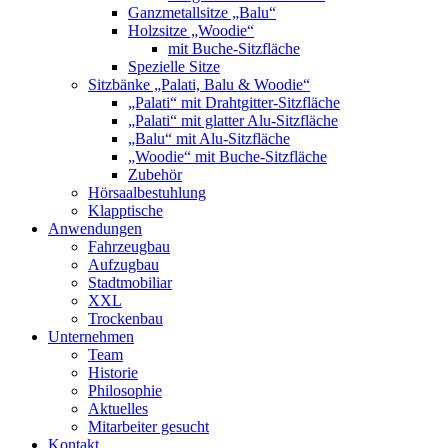
Ganzmetallsitze „Balu“
Holzsitze „Woodie“
mit Buche-Sitzfläche
Spezielle Sitze
Sitzbänke „Palati, Balu & Woodie“
„Palati“ mit Drahtgitter-Sitzfläche
„Palati“ mit glatter Alu-Sitzfläche
„Balu“ mit Alu-Sitzfläche
„Woodie“ mit Buche-Sitzfläche
Zubehör
Hörsaalbestuhlung
Klapptische
Anwendungen
Fahrzeugbau
Aufzugbau
Stadtmobiliar
XXL
Trockenbau
Unternehmen
Team
Historie
Philosophie
Aktuelles
Mitarbeiter gesucht
Kontakt