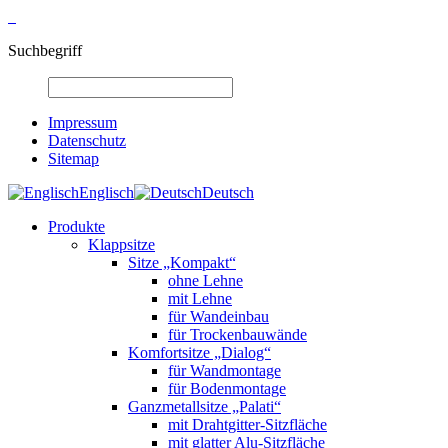
Suchbegriff
Impressum
Datenschutz
Sitemap
Englisch
Deutsch
Produkte
Klappsitze
Sitze „Kompakt“
ohne Lehne
mit Lehne
für Wandeinbau
für Trockenbauwände
Komfortsitze „Dialog“
für Wandmontage
für Bodenmontage
Ganzmetallsitze „Palati“
mit Drahtgitter-Sitzfläche
mit glatter Alu-Sitzfläche