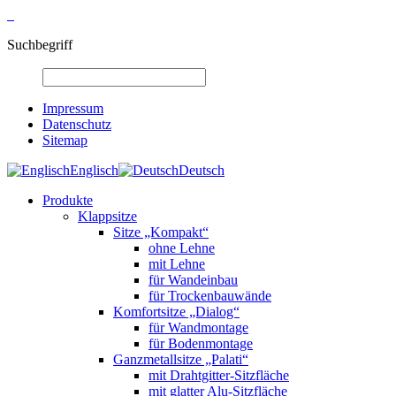
Suchbegriff
Impressum
Datenschutz
Sitemap
Englisch
Deutsch
Produkte
Klappsitze
Sitze „Kompakt“
ohne Lehne
mit Lehne
für Wandeinbau
für Trockenbauwände
Komfortsitze „Dialog“
für Wandmontage
für Bodenmontage
Ganzmetallsitze „Palati“
mit Drahtgitter-Sitzfläche
mit glatter Alu-Sitzfläche