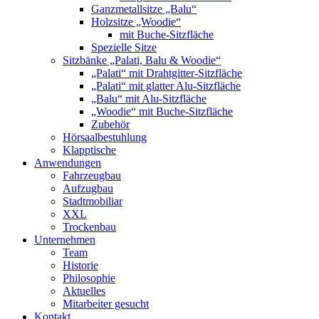
Ganzmetallsitze „Balu“
Holzsitze „Woodie“
mit Buche-Sitzfläche
Spezielle Sitze
Sitzbänke „Palati, Balu & Woodie“
„Palati“ mit Drahtgitter-Sitzfläche
„Palati“ mit glatter Alu-Sitzfläche
„Balu“ mit Alu-Sitzfläche
„Woodie“ mit Buche-Sitzfläche
Zubehör
Hörsaalbestuhlung
Klapptische
Anwendungen
Fahrzeugbau
Aufzugbau
Stadtmobiliar
XXL
Trockenbau
Unternehmen
Team
Historie
Philosophie
Aktuelles
Mitarbeiter gesucht
Kontakt