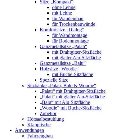
Sitze „Kompakt“
ohne Lehne
mit Lehne
für Wandeinbau
für Trockenbauwände
Komfortsitze „Dialog“
für Wandmontage
für Bodenmontage
Ganzmetallsitze „Palati“
mit Drahtgitter-Sitzfläche
mit glatter Alu-Sitzfläche
Ganzmetallsitze „Balu“
Holzsitze „Woodie“
mit Buche-Sitzfläche
Spezielle Sitze
Sitzbänke „Palati, Balu & Woodie“
„Palati“ mit Drahtgitter-Sitzfläche
„Palati“ mit glatter Alu-Sitzfläche
„Balu“ mit Alu-Sitzfläche
„Woodie“ mit Buche-Sitzfläche
Zubehör
Hörsaalbestuhlung
Klapptische
Anwendungen
Fahrzeugbau